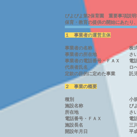
ぴよぴよ第2保育園 重要事項説明
保育・教育の提供の開始にあたり
１ 事業者の運営主体
事業者の名称 株式会
事業者の所在地 さいたま市緑
事業者の電話番号・ＦＡＸ 電話：048-
代表者氏名 ロぺテ
定款の目的に定めた事業 託児所
２ 事業の概要
種別 小規模保育
施設名称 ぴよぴよ
所在地 さいたま市緑区
電話番号・ＦＡＸ 電話：048-767
施設長名 三川 
開設年月日 平成30年