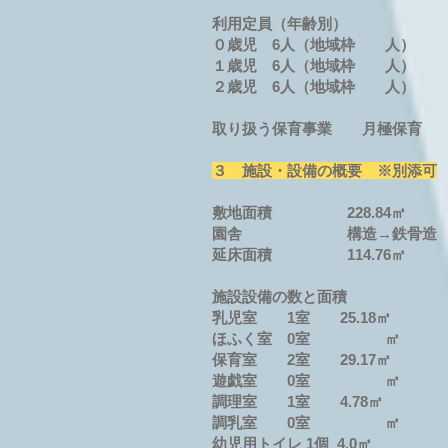
利用定員（年齢別）
０歳児 6人（地域枠 人）
１歳児 6人（地域枠 人）
２歳児 6人（地域枠 人）
取り扱う保育事業 月極保育
３ 施設・設備の概要 ※別添可
敷地面積 228.84㎡
園舎 構造→鉄骨造 3階建
延床面積 114.76㎡
施設設備の数と面積
乳児室 1室 25.18㎡
ほふく室 0室 ㎡
保育室 2室 29.17㎡
遊戯室 0室 ㎡
調理室 1室 4.78㎡
調乳室 0室 ㎡
幼児用トイレ 1個 4.0㎡