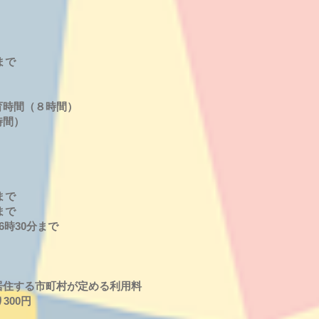
まで
育時間（８時間）
時間）
まで
まで
6時30分まで
居住する市町村が定める利用料
り300円