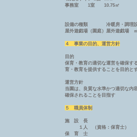
事務室 1室 10.75㎡
設備の種類 冷暖房・調理
屋外遊戯場（園庭）屋外遊戯場 
４ 事業の目的、運営方針
目的
保育・教育の適切な運営を確保す
育・教育を提供することを目的と
運営方針
当園は、良質な水準かつ適切な内
確保されることを目指す
５ 職員体制
施 設 長
１人 （資格：保育士）
保 育 士