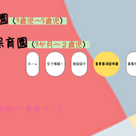
園
（
3歳児～5歳児
）
保育園
（
3か月～２歳児
）
ホーム
空き情報！
施設紹介
重要事項説明書
募集
育園>> 専用ページ