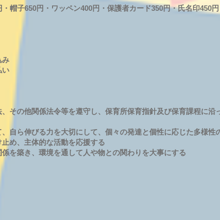
00円・帽子650円・ワッペン400円・保護者カード350円・氏名印450
込み
払い
法、その他関係法令等を遵守し、保育所保育指針及び保育課程に沿
て、自ら伸びる力を大切にして、個々の発達と個性に応じた多様性
け止め、主体的な活動を応援する
関係を築き、環境を通して人や物との関わりを大事にする